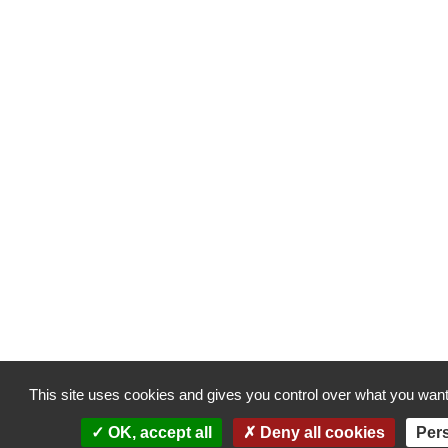
This site uses cookies and gives you control over what you want
OK, accept all
Deny all cookies
Per