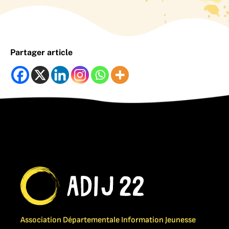
Partager article
Association Départementale Information Jeunesse