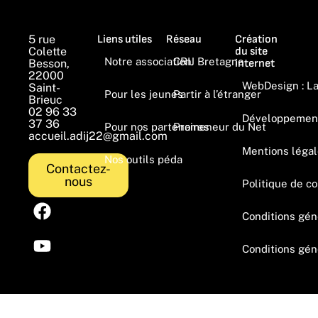
5 rue
Liens utiles
Réseau
Création
Colette
du site
Notre association
CRIJ Bretagne
Besson,
internet
22000
WebDesign : L
Saint-
Pour les jeunes
Partir à l’étranger
Brieuc
02 96 33
Développemen
37 36
Pour nos partenaires
Promeneur du Net
accueil.adij22@gmail.com
Mentions léga
Nos outils péda
Contactez-
nous
Politique de co
Conditions gén
Conditions géné